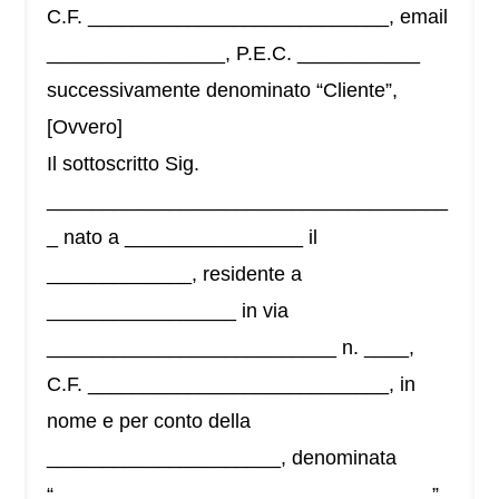
C.F. ___________________________, email
________________, P.E.C. ___________
successivamente denominato “Cliente”,
[Ovvero]
Il sottoscritto Sig.
____________________________________
_ nato a ________________ il
_____________, residente a
_________________ in via
__________________________ n. ____,
C.F. ___________________________, in
nome e per conto della
_____________________, denominata
“__________________________________”,