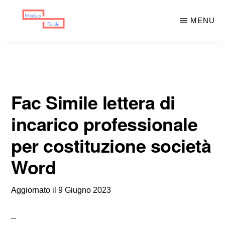
Skip
Skip
MENU
to
to
main
primary
MODULO
Moduli
FACILE
content
sidebar
Scaricabili
Fac Simile lettera di
incarico professionale
per costituzione società
Word
Aggiornato il
9 Giugno 2023