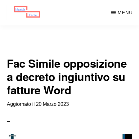
Skip
Skip
MENU
to
to
main
primary
MODULO
Moduli
FACILE
content
sidebar
Scaricabili
Fac Simile opposizione
a decreto ingiuntivo su
fatture Word
Aggiornato il
20 Marzo 2023