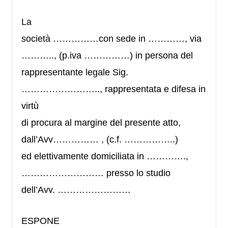
La
società ……………con sede in …………, via
……….., (p.iva ……………) in persona del
rappresentante legale Sig.
…………………….., rappresentata e difesa in
virtù
di procura al margine del presente atto,
dall’Avv…………… , (c.f. ……………..)
ed elettivamente domiciliata in ………….,
……………………… presso lo studio
dell’Avv. ……………………
ESPONE