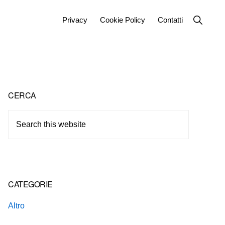
Show
Privacy
Cookie Policy
Contatti
Search
Primary
CERCA
Sidebar
Search
this
website
CATEGORIE
Altro