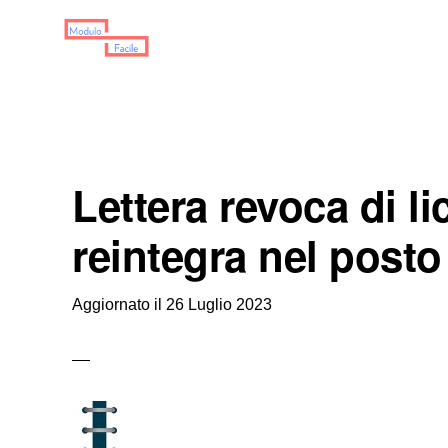
Skip
Skip
Skip
to
to
to
primary
main
primary
MODULO
Moduli
FACILE
navigation
content
sidebar
Scaricabili
Lettera revoca di l
reintegra nel posto
Aggiornato il
26 Luglio 2023