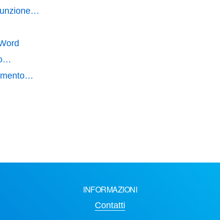
ssunzione…
 Word
 o…
ramento…
INFORMAZIONI
Contatti