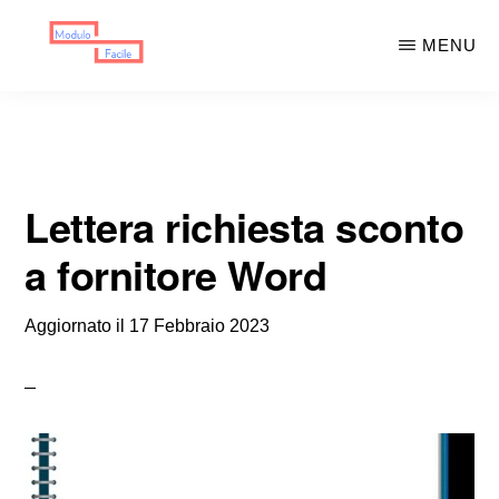
Skip
Skip
MENU
to
to
main
primary
MODULO
Moduli
FACILE
content
sidebar
Scaricabili
Lettera richiesta sconto
a fornitore Word
Aggiornato il
17 Febbraio 2023