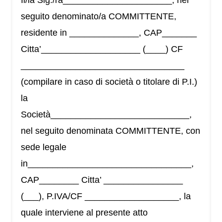
Il/la Sig./ra______________________, nel
seguito denominato/a COMMITTENTE,
residente in ______________, CAP_______
Citta’____________________ (____) CF
_________________________________
(compilare in caso di società o titolare di P.I.)
la
Società____________________________,
nel seguito denominata COMMITTENTE, con
sede legale
in_________________________________,
CAP________ Citta’ ________________
(___), P.IVA/CF ___________________, la
quale interviene al presente atto