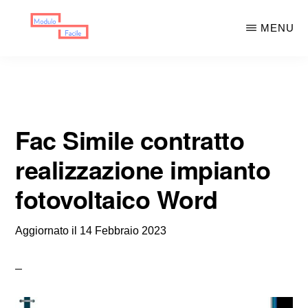
Skip
Skip
MENU
to
to
main
primary
MODULO
Moduli
FACILE
content
sidebar
Scaricabili
Fac Simile contratto
realizzazione impianto
fotovoltaico Word
Aggiornato il
14 Febbraio 2023