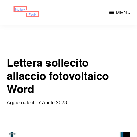
Skip
Skip
MENU
to
to
main
primary
MODULO
Moduli
FACILE
content
sidebar
Scaricabili
Lettera sollecito
allaccio fotovoltaico
Word
Aggiornato il
17 Aprile 2023