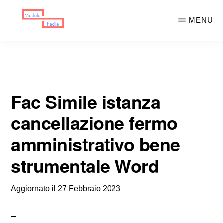
Skip
Skip
MENU
to
to
main
primary
MODULO
Moduli
FACILE
content
sidebar
Scaricabili
Fac Simile istanza
cancellazione fermo
amministrativo bene
strumentale Word
Aggiornato il
27 Febbraio 2023