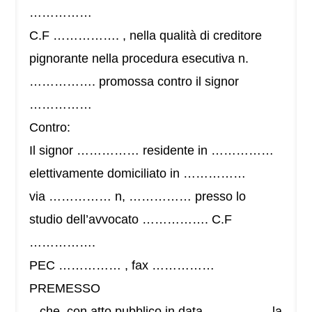
……………
C.F ……………. , nella qualità di creditore
pignorante nella procedura esecutiva n.
……………. promossa contro il signor
……………
Contro:
Il signor …………… residente in ……………
elettivamente domiciliato in ……………
via …………… n, …………… presso lo
studio dell’avvocato ……………. C.F
…………….
PEC …………… , fax ……………
PREMESSO
– che, con atto pubblico in data …………… la