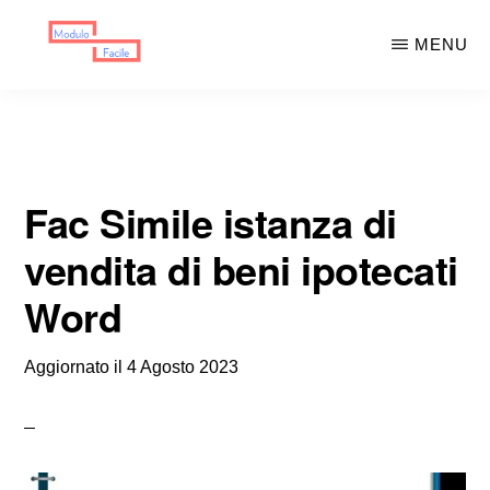
Skip
Skip
MENU
to
to
main
primary
MODULO
Moduli
FACILE
content
sidebar
Scaricabili
Fac Simile istanza di
vendita di beni ipotecati
Word
Aggiornato il
4 Agosto 2023