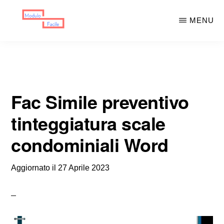
Skip
Skip
MENU
to
to
main
primary
MODULO
Moduli
FACILE
content
sidebar
Scaricabili
Fac Simile preventivo
tinteggiatura scale
condominiali Word
Aggiornato il
27 Aprile 2023