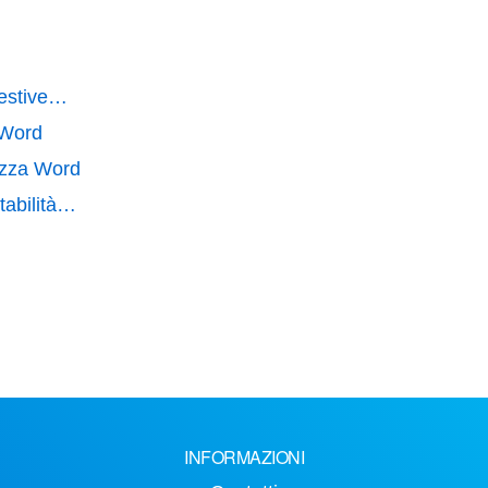
 estive…
 Word
rezza Word
tabilità…
INFORMAZIONI