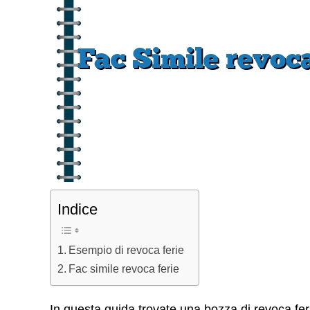
Indice
Esempio di revoca ferie
Fac simile revoca ferie
In questa guida trovate una bozza di revoca feri