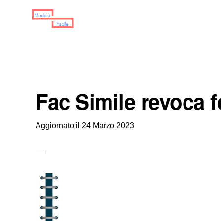
Skip
Skip
Skip
to
to
to
primary
main
primary
MODULO
Moduli
FACILE
navigation
content
sidebar
Scaricabili
Fac Simile revoca 
Aggiornato il
24 Marzo 2023