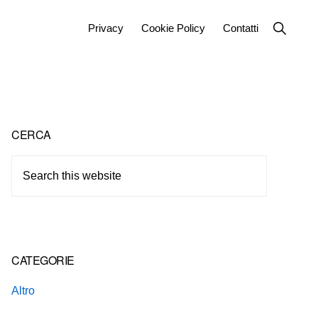
Show
Privacy
Cookie Policy
Contatti
Search
Primary
CERCA
Sidebar
Search
this
website
CATEGORIE
Altro