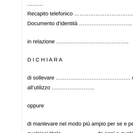
………
Recapito telefonico …………………
Documento d’identità …………………
in relazione …………………………………..
D I C H I A R A
di sollevare …………………………………… da ogn
all’utilizzo ……………………
oppure
di manlevare nel modo più ampio per se e pe