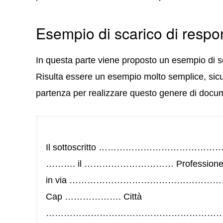
Esempio di scarico di respo
In questa parte viene proposto un esempio di sc
Risulta essere un esempio molto semplice, sicu
partenza per realizzare questo genere di docu
Il sottoscritto ………………………………
………. il ………………………… Professio
in via ………………………………………………
Cap ………………. Città
……………………………………………………………