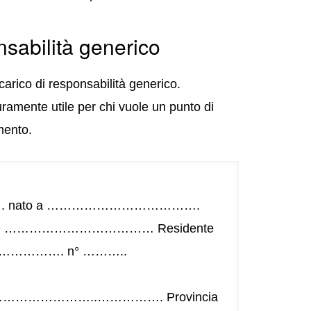
nsabilità generico
arico di responsabilità generico.
ramente utile per chi vuole un punto di
mento.
……. nato a ……………………………….
ne ……………………………… Residente
…………. n° ………..
…………..……………. Provincia