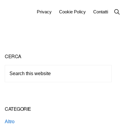
Show
Privacy
Cookie Policy
Contatti
Search
Primary
CERCA
Sidebar
Search
this
website
CATEGORIE
Altro