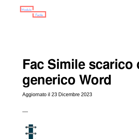
Skip
Skip
Skip
to
to
to
primary
main
primary
MODULO
Moduli
FACILE
navigation
content
sidebar
Scaricabili
Fac Simile scarico 
generico Word
Aggiornato il
23 Dicembre 2023