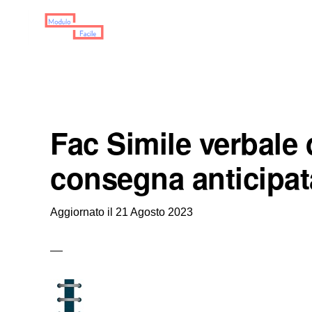
Skip
Skip
Skip
to
to
to
primary
main
primary
MODULO
Moduli
FACILE
navigation
content
sidebar
Scaricabili
Fac Simile verbale 
consegna anticipat
Aggiornato il
21 Agosto 2023