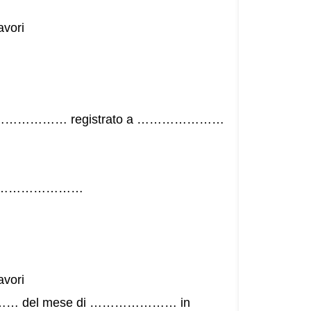
avori
n ………………… registrato a …………………
uro …………………
avori
… del mese di ………………… in