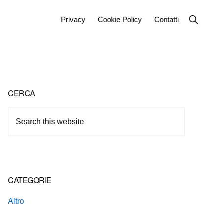
Show
Privacy
Cookie Policy
Contatti
Search
Primary
CERCA
Sidebar
Search
this
website
CATEGORIE
Altro