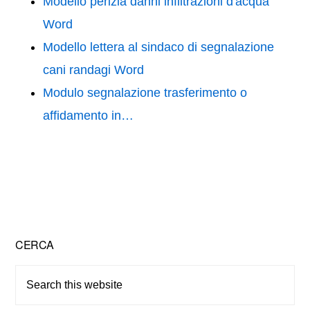
Modello perizia danni infiltrazioni d'acqua
Word
Modello lettera al sindaco di segnalazione
cani randagi Word
Modulo segnalazione trasferimento o
affidamento in…
Primary
CERCA
Sidebar
Search
this