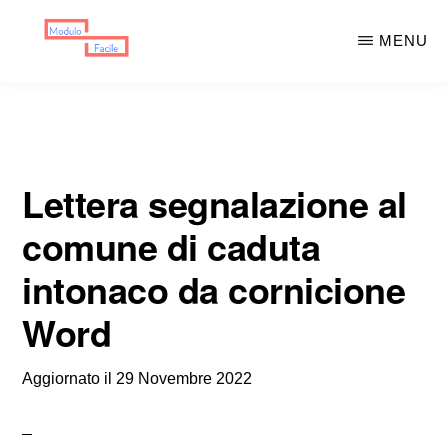
Skip
Skip
MENU
to
to
main
primary
MODULO
Moduli
FACILE
content
sidebar
Scaricabili
Lettera segnalazione al
comune di caduta
intonaco da cornicione
Word
Aggiornato il
29 Novembre 2022