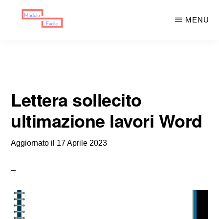
Skip
Skip
MENU
to
to
main
primary
MODULO
Moduli
FACILE
content
sidebar
Scaricabili
Lettera sollecito
ultimazione lavori Word
Aggiornato il
17 Aprile 2023