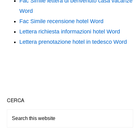
Fac Simile lettera di benvenuto casa vacanze
Word
Fac Simile recensione hotel Word
Lettera richiesta informazioni hotel Word
Lettera prenotazione hotel in tedesco Word
Primary
CERCA
Sidebar
Search
this
website