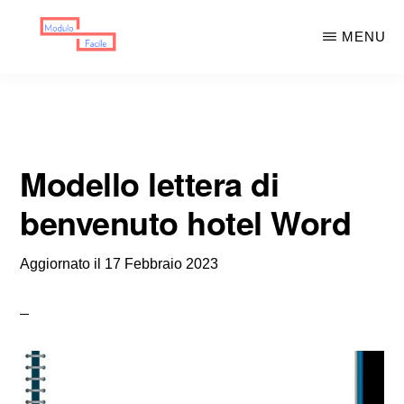
Skip
Skip
MENU
to
to
main
primary
MODULO
Moduli
FACILE
content
sidebar
Scaricabili
Modello lettera di
benvenuto hotel Word
Aggiornato il
17 Febbraio 2023