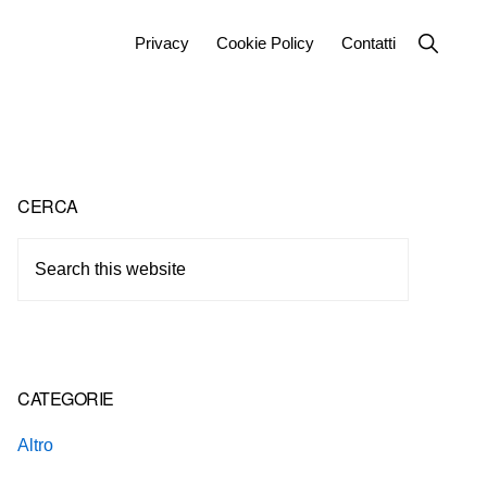
Show
Privacy
Cookie Policy
Contatti
Search
Primary
CERCA
Sidebar
Search
this
website
CATEGORIE
Altro