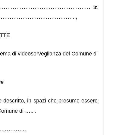
…………………………………………… in
…………………………………..,
TTE
sistema di videosorveglianza del Comune di
re
re descritto, in spazi che presume essere
 Comune di ….. :
…………..