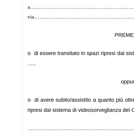
a…………………………………………………
via…………………………………………………
PREME
di essere transitato in spazi ripresi dal 
o
…..
oppu
di avere subito/assistito a quanto più olt
o
ripresi dal sistema di videosorveglianza del
……………………………………………………