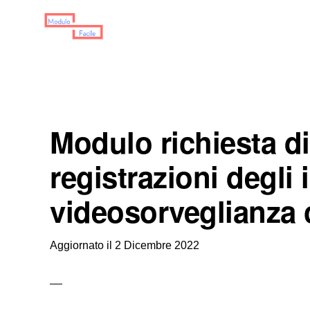
Skip
Skip
Skip
to
to
to
primary
main
primary
MODULO
Moduli
FACILE
navigation
content
sidebar
Scaricabili
Modulo richiesta d
registrazioni degli 
videosorveglianza
Aggiornato il
2 Dicembre 2022