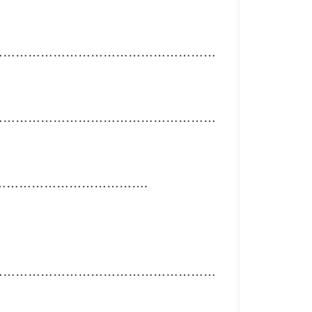
………………………………………………
………………………………………………
……………………………….
………………………………………………