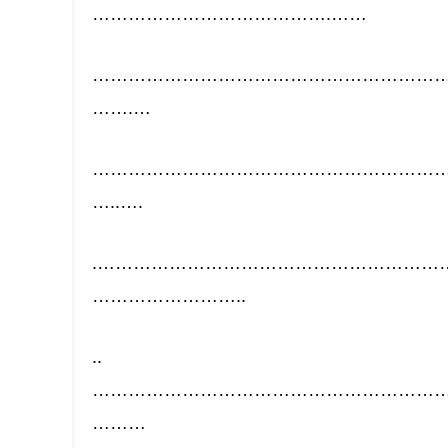
………………………………….……
…………………………………………………
…….…
…………………………………………………
…..….
.…………………………………………………
……………………..
..
…………………………………………………
………