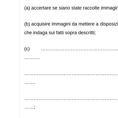
(a) accertare se siano state raccolte immagini
(b) acquisire immagini da mettere a disposizion
che indaga sui fatti sopra descritti;
(c) …………………………………………
……….
…………………………………………………
…….
…………………………………………………
……;