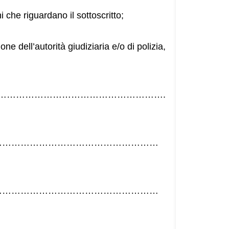
 che riguardano il sottoscritto;
e dell’autorità giudiziaria e/o di polizia,
……………………………………………….
………………………………………………
………………………………………………