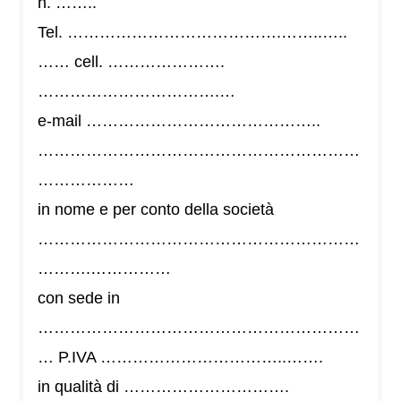
n. ……..
Tel. ………………………………….……..…..
…… cell. ………………….
…………………………….…
e-mail ……………………………………..
……………………………………………………
………………
in nome e per conto della società
……………………………………………………
……….……………
con sede in
……………………………………………………
… P.IVA ……………………………..…….
in qualità di ………………………….