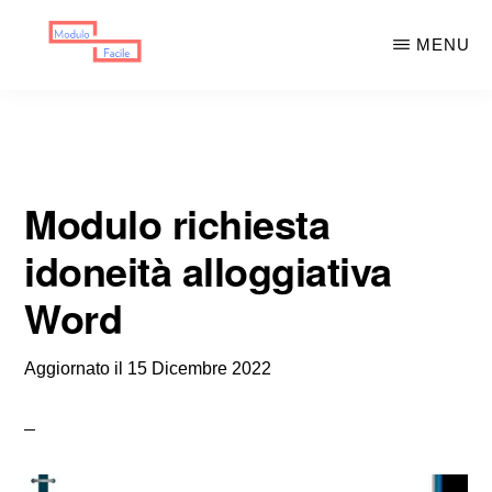
Skip
Skip
MENU
to
to
main
primary
MODULO
Moduli
FACILE
content
sidebar
Scaricabili
Modulo richiesta
idoneità alloggiativa
Word
Aggiornato il
15 Dicembre 2022