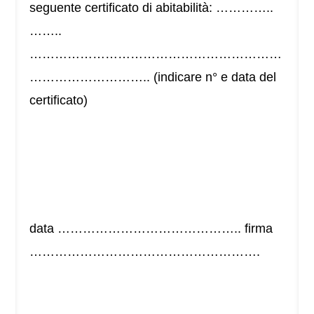
seguente certificato di abitabilità: …………..
……..
……………………………………………………
……………………….. (indicare n° e data del
certificato)
data …………………………………….. firma
……………………………………………….