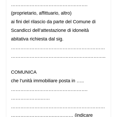
………………………………………….
(proprietario, affittuario, altro)
ai fini del rilascio da parte del Comune di
Scandicci dell’attestazione di idoneità
abitativa richiesta dal sig.
……………………………………………………
………………………….……………….………..
COMUNICA
che l’unità immobiliare posta in …..
………………………………………….
……………….……
……………………………………………………
……………………….………… (indicare