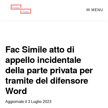
Skip
Skip
MENU
to
to
main
primary
MODULO
Moduli
FACILE
content
sidebar
Scaricabili
Fac Simile atto di
appello incidentale
della parte privata per
tramite del difensore
Word
Aggiornato il
3 Luglio 2023