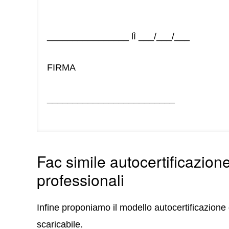
________________ lì ___/___/___
FIRMA
_________________________
Fac simile autocertificazione
professionali
Infine proponiamo il modello autocertificazione 
scaricabile.