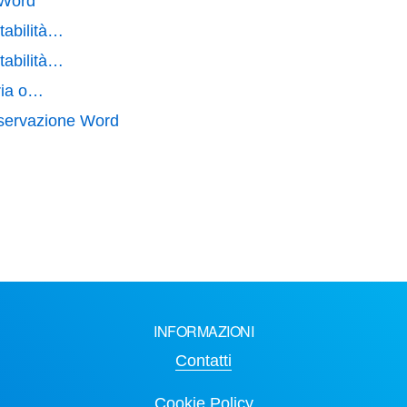
 Word
tabilità…
tabilità…
eria o…
nservazione Word
INFORMAZIONI
Contatti
Cookie Policy