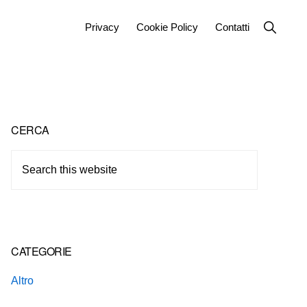
Show
Privacy
Cookie Policy
Contatti
Search
Primary
CERCA
Sidebar
Search
this
website
CATEGORIE
Altro