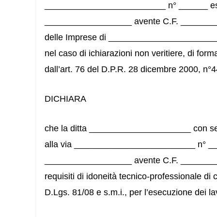
_________________________ n° ______ eserc
__________________ avente C.F. __________
delle Imprese di ________________________
nel caso di ichiarazioni non veritiere, di forma
dall’art. 76 del D.P.R. 28 dicembre 2000, n°44
DICHIARA
che la ditta _____________________ con s
alla via _________________________ n° ____
__________________ avente C.F. _______
requisiti di idoneità tecnico-professionale di c
D.Lgs. 81/08 e s.m.i., per l’esecuzione dei la