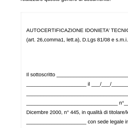
AUTOCERTIFICAZIONE IDONIETA’ TECN
(art. 26,comma1, lett.a), D.Lgs 81/08 e s.m.i.
Il sottoscritto ________________________
_____________________ il ___/___/______ 
____________________________________
________________________________ n°____
Dicembre 2000, n° 445, in qualità di titolare/
_____________________ con sede legale i