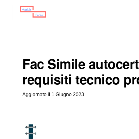
Skip
Skip
Skip
to
to
to
primary
main
primary
MODULO
Moduli
FACILE
navigation
content
sidebar
Scaricabili
Fac Simile autocert
requisiti tecnico p
Aggiornato il
1 Giugno 2023