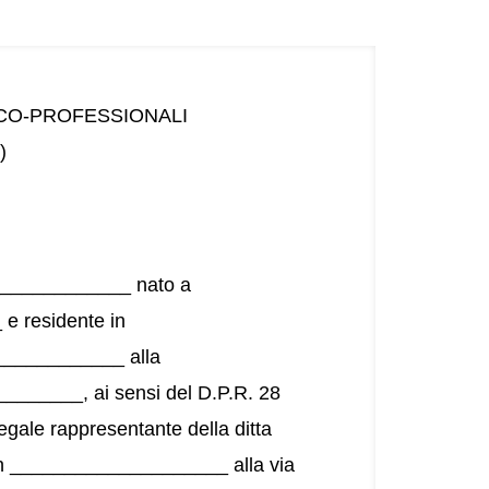
ICO-PROFESSIONALI
)
_____________ nato a
e residente in
___________ alla
_____, ai sensi del D.P.R. 28
legale rappresentante della ditta
n ____________________ alla via