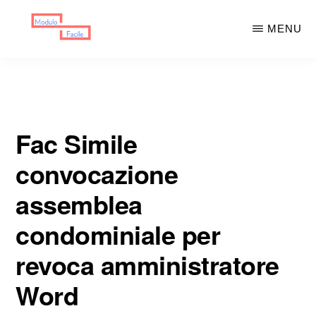
Skip
Skip
MENU
to
to
main
primary
MODULO
Moduli
FACILE
content
sidebar
Scaricabili
Fac Simile
convocazione
assemblea
condominiale per
revoca amministratore
Word