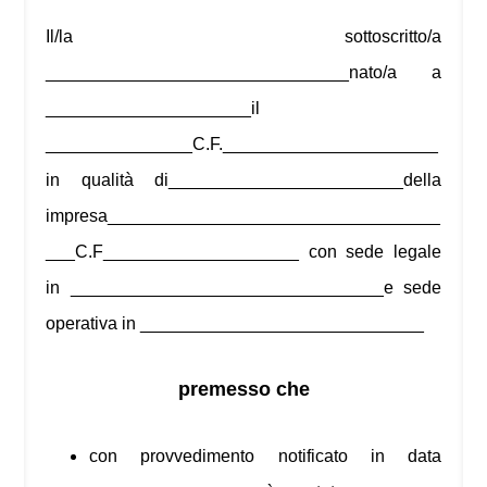
Il/la sottoscritto/a
_______________________________nato/a a
_____________________il
_______________C.F.______________________
in qualità di________________________della
impresa__________________________________
___C.F____________________ con sede legale
in ________________________________e sede
operativa in _____________________________
premesso che
con provvedimento notificato in data