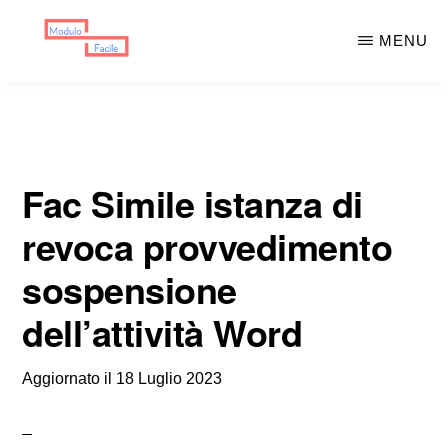
Skip
Skip
MENU
to
to
main
primary
MODULO
Moduli
FACILE
content
sidebar
Scaricabili
Fac Simile istanza di
revoca provvedimento
sospensione
dell’attività Word
Aggiornato il
18 Luglio 2023