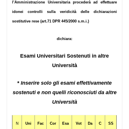
l’Amministrazione Universitaria procederà ad effettuare
idonei controlli sulla veridicità delle dichiarazioni
sostitutive rese (art.71 DPR 445/2000 s.m.i.)
dichiara:
Esami Universitari Sostenuti in altre
Università
*
Inserire solo gli esami effettivamente
sostenuti e non quelli riconosciuti da altre
Università
N
Uni
Fac
Cor
Esa
Vot
Da
C
SS