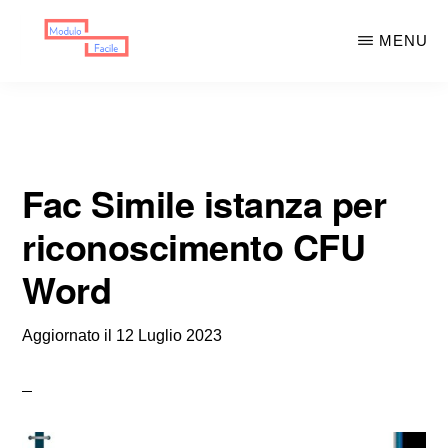
Skip
Skip
MENU
to
to
main
primary
MODULO
Moduli
FACILE
content
sidebar
Scaricabili
Fac Simile istanza per
riconoscimento CFU
Word
Aggiornato il
12 Luglio 2023