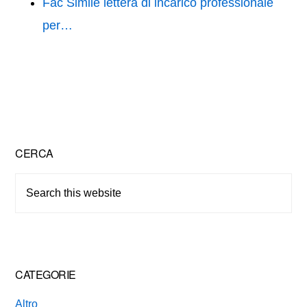
Fac Simile lettera di incarico professionale
per…
Primary
CERCA
Sidebar
Search
this
website
CATEGORIE
Altro