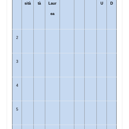
sità
tà
Laur
U
D
ea
2
3
4
5