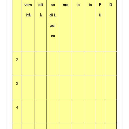
vers
olt
so
me
o
ta
F
D
ità
à
di L
U
aur
ea
2
3
4