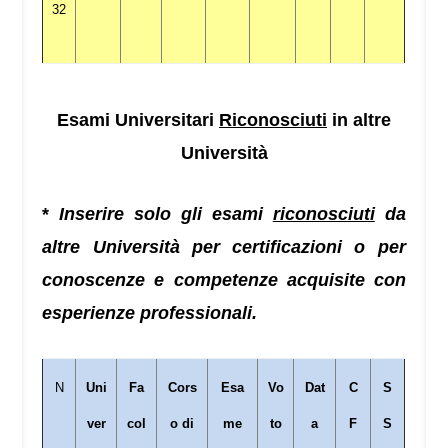
32
Esami Universitari
Riconosciuti
in altre
Università
*
Inserire solo gli esami
riconosciuti
da
altre Università per certificazioni o per
conoscenze e competenze acquisite con
esperienze professionali.
N
Uni
Fa
Cors
Esa
Vo
Dat
C
S
ver
col
o di
me
to
a
F
S