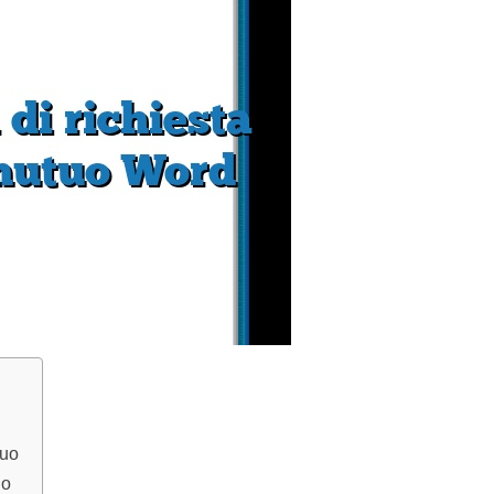
tuo
uo