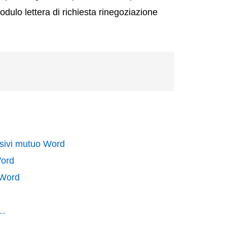
modulo lettera di richiesta rinegoziazione
ssivi mutuo Word
Word
 Word
i…