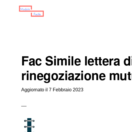
Skip
Skip
Skip
to
to
to
primary
main
primary
MODULO
Moduli
FACILE
navigation
content
sidebar
Scaricabili
Fac Simile lettera d
rinegoziazione mu
Aggiornato il
7 Febbraio 2023