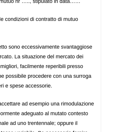
 mutuo nr ….., stipulato in data……
e condizioni di contratto di mutuo
getto sono eccessivamente svantaggiose
ercato. La situazione del mercato dei
gliori, facilmente reperibili presso
rebbe possibile procedere con una surroga
ri e spese accessorie.
a accettare ad esempio una rimodulazione
giormente adeguato al mutato contesto
nale ad uno trentennale; oppure il