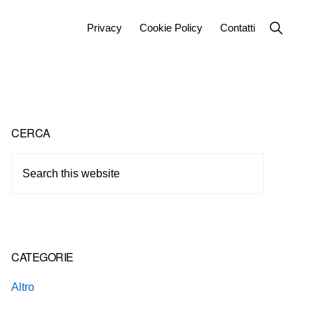
Show
Privacy
Cookie Policy
Contatti
Search
Primary
CERCA
Sidebar
Search
this
website
CATEGORIE
Altro