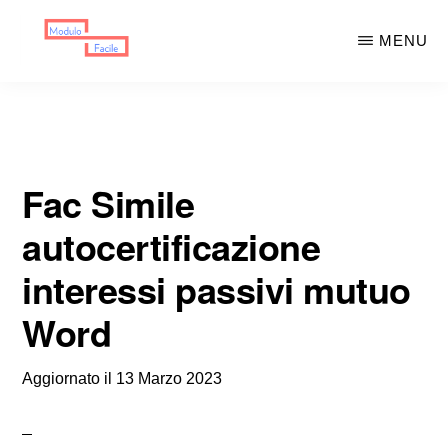
Skip
Skip
MENU
to
to
main
primary
MODULO
Moduli
FACILE
content
sidebar
Scaricabili
Fac Simile
autocertificazione
interessi passivi mutuo
Word
Aggiornato il
13 Marzo 2023