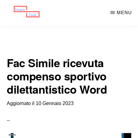
Skip
Skip
MENU
to
to
main
primary
MODULO
Moduli
FACILE
content
sidebar
Scaricabili
Fac Simile ricevuta
compenso sportivo
dilettantistico Word
Aggiornato il
10 Gennaio 2023