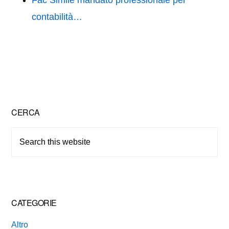
Fac Simile mandato professionale per
contabilità…
Primary
CERCA
Sidebar
Search
this
website
CATEGORIE
Altro