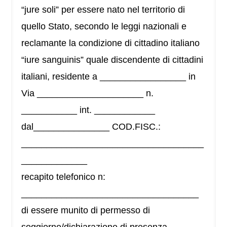
“jure soli” per essere nato nel territorio di
quello Stato, secondo le leggi nazionali e
reclamante la condizione di cittadino italiano
“iure sanguinis” quale discendente di cittadini
italiani, residente a _________________ in
Via _____________________ n.
___________ int. ____________
dal_______________ COD.FISC.:
____________________________________
_____________
recapito telefonico n:
___________________________________
di essere munito di permesso di