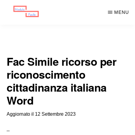
Skip
Skip
MENU
to
to
main
primary
MODULO
Moduli
FACILE
content
sidebar
Scaricabili
Fac Simile ricorso per
riconoscimento
cittadinanza italiana
Word
Aggiornato il
12 Settembre 2023