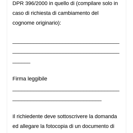
DPR 396/2000 in quello di (compilare solo in
caso di richiesta di cambiamento del
cognome originario):
____________________________________
____________________________________
______
Firma leggibile
____________________________________
______________________________
Il richiedente deve sottoscrivere la domanda
ed allegare la fotocopia di un documento di