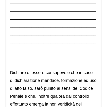
____________________________________
____________________________________
____________________________________
____________________________________
____________________________________
____________________________________
____________________________________
____________________________________
______________________________
Dichiaro di essere consapevole che in caso
di dichiarazione mendace, formazione ed uso
di atto falso, sarò punito ai sensi del Codice
Penale e che, inoltre qualora dal controllo
effettuato emerga la non veridicità del