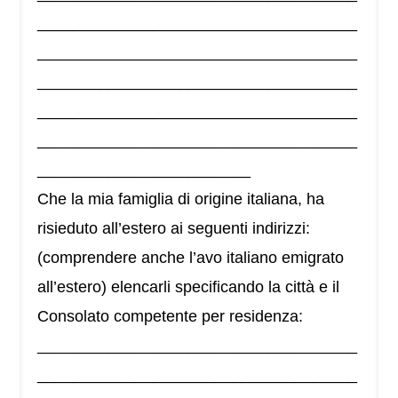
____________________________________
____________________________________
____________________________________
____________________________________
____________________________________
________________________
Che la mia famiglia di origine italiana, ha
risieduto all’estero ai seguenti indirizzi:
(comprendere anche l’avo italiano emigrato
all’estero) elencarli specificando la città e il
Consolato competente per residenza:
____________________________________
____________________________________