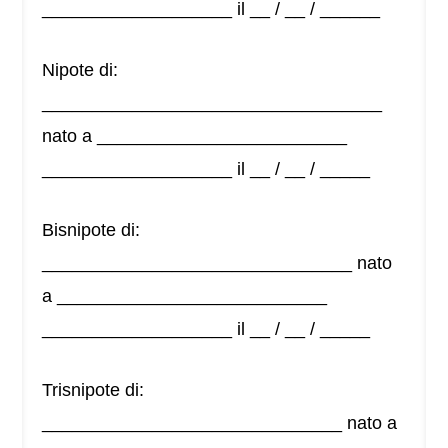
___________________ il __ / __ / ______
Nipote di:
__________________________________
nato a _________________________
___________________ il __ / __ / _____
Bisnipote di:
_______________________________ nato
a ___________________________
___________________ il __ / __ / _____
Trisnipote di:
______________________________ nato a