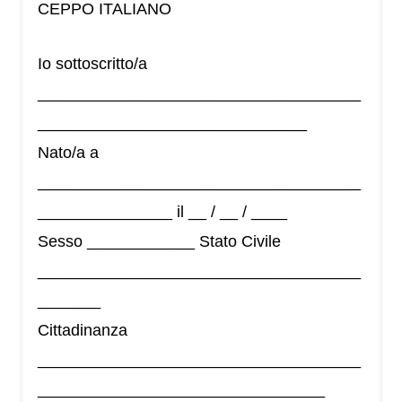
CEPPO ITALIANO
Io sottoscritto/a
____________________________________
______________________________
Nato/a a
____________________________________
_______________ il __ / __ / ____
Sesso ____________ Stato Civile
____________________________________
_______
Cittadinanza
____________________________________
________________________________