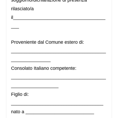
soggiorno/dichiarazione di presenza
rilasciato/a
il___________________________________
___
Proveniente dal Comune estero di:
____________________________________
_______________
Consolato Italiano competente:
____________________________________
__________________
Figlio di:
___________________________________
nato a __________________________