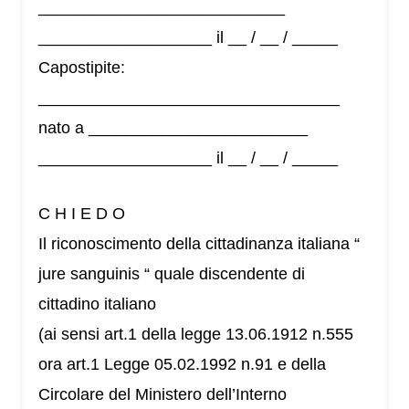
___________________________
___________________ il __ / __ / _____
Capostipite:
_________________________________
nato a ________________________
___________________ il __ / __ / _____
C H I E D O
Il riconoscimento della cittadinanza italiana “
jure sanguinis “ quale discendente di
cittadino italiano
(ai sensi art.1 della legge 13.06.1912 n.555
ora art.1 Legge 05.02.1992 n.91 e della
Circolare del Ministero dell’Interno