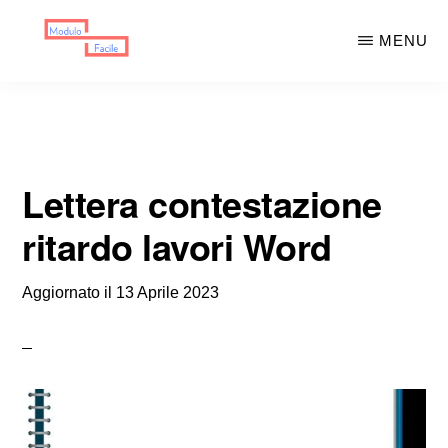
Skip
Skip
MENU
to
to
main
primary
MODULO
Moduli
FACILE
content
sidebar
Scaricabili
Lettera contestazione
ritardo lavori Word
Aggiornato il
13 Aprile 2023