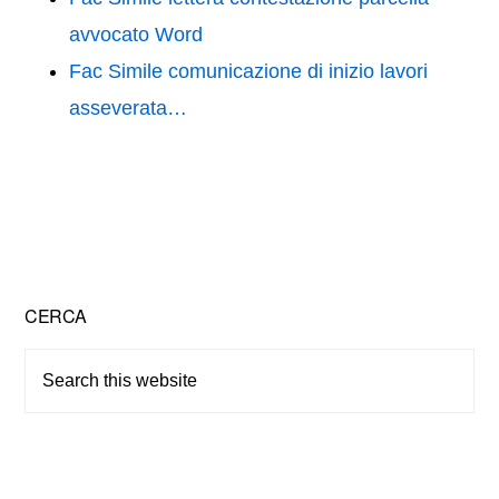
avvocato Word
Fac Simile comunicazione di inizio lavori
asseverata…
Primary
CERCA
Sidebar
Search
this
website