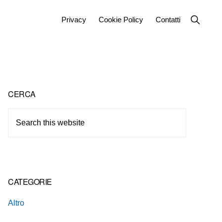
Show
Privacy
Cookie Policy
Contatti
Search
Primary
CERCA
Sidebar
Search
this
website
CATEGORIE
Altro