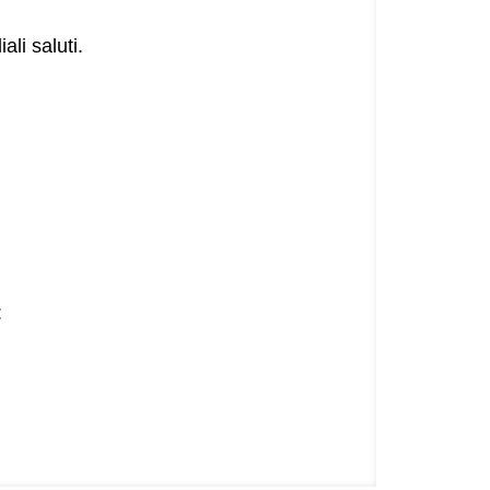
ali saluti.
: