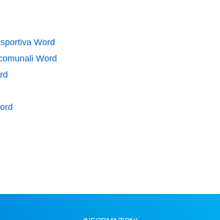
 sportiva Word
i comunali Word
ord
Word