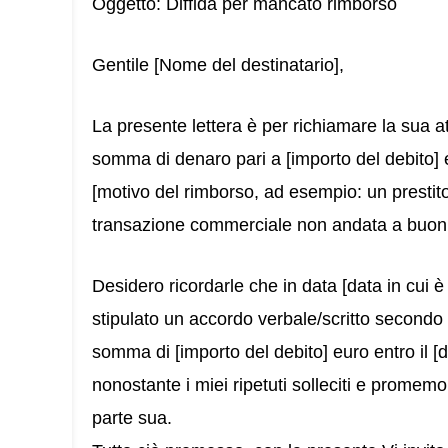
Oggetto: Diffida per mancato rimborso
Gentile [Nome del destinatario],
La presente lettera è per richiamare la sua 
somma di denaro pari a [importo del debito] 
[motivo del rimborso, ad esempio: un presti
transazione commerciale non andata a buon f
Desidero ricordarle che in data [data in cui 
stipulato un accordo verbale/scritto secondo 
somma di [importo del debito] euro entro il [
nonostante i miei ripetuti solleciti e prome
parte sua.