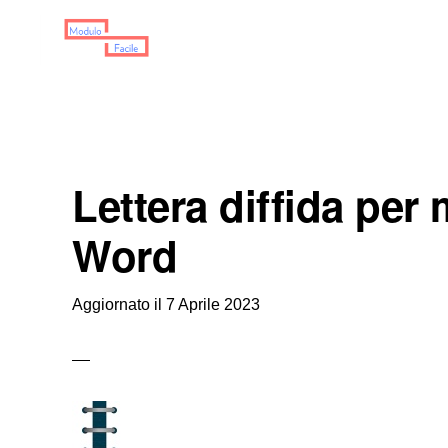
Skip
Skip
Skip
to
to
to
primary
main
primary
MODULO
Moduli
FACILE
navigation
content
sidebar
Scaricabili
Lettera diffida pe
Word
Aggiornato il
7 Aprile 2023