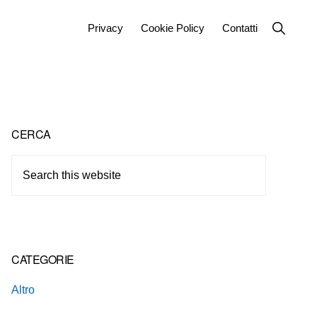
Show
Privacy
Cookie Policy
Contatti
Search
Primary
CERCA
Sidebar
Search
this
website
CATEGORIE
Altro