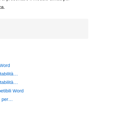
ca.
 Word
tabilità…
tabilità…
petibili Word
le per…