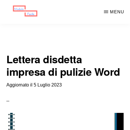
Skip
Skip
MENU
to
to
main
primary
MODULO
Moduli
FACILE
content
sidebar
Scaricabili
Lettera disdetta
impresa di pulizie Word
Aggiornato il
5 Luglio 2023