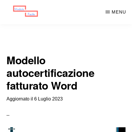
Skip
Skip
MENU
to
to
main
primary
MODULO
Moduli
FACILE
content
sidebar
Scaricabili
Modello
autocertificazione
fatturato Word
Aggiornato il
6 Luglio 2023