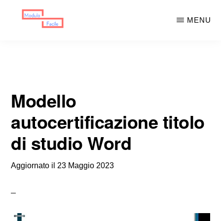
Skip
Skip
MENU
to
to
main
primary
MODULO
Moduli
FACILE
content
sidebar
Scaricabili
Modello
autocertificazione titolo
di studio Word
Aggiornato il
23 Maggio 2023