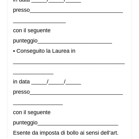
presso______________________________
_________________
con il seguente
punteggio________________________
• Conseguito la Laurea in
____________________________________
_____________
in data _____/_____/_____
presso______________________________
________________
con il seguente
punteggio__________________________
Esente da imposta di bollo ai sensi dell’art.