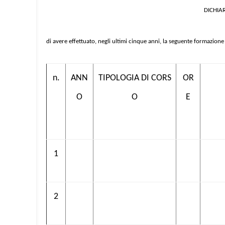
DICHIA
di avere effettuato, negli ultimi cinque anni, la seguente formazione 
n.
ANN
TIPOLOGIA DI CORS
OR
O
O
E
1
2