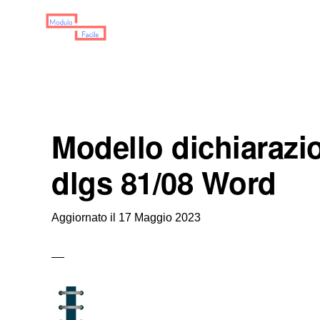
Skip
Skip
Skip
to
to
to
primary
main
primary
MODULO
Moduli
FACILE
navigation
content
sidebar
Scaricabili
Modello dichiarazio
dlgs 81/08 Word
Aggiornato il
17 Maggio 2023