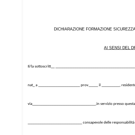
DICHIARAZIONE FORMAZIONE SICUREZZA
AI SENSI DEL D
Il/la sottoscritt__ __________________________________________
nat_ a _______________________ prov._____ il __________, residen
via___________________________________,in servizio presso questa is
______________________________ consapevole delle responsabilità 