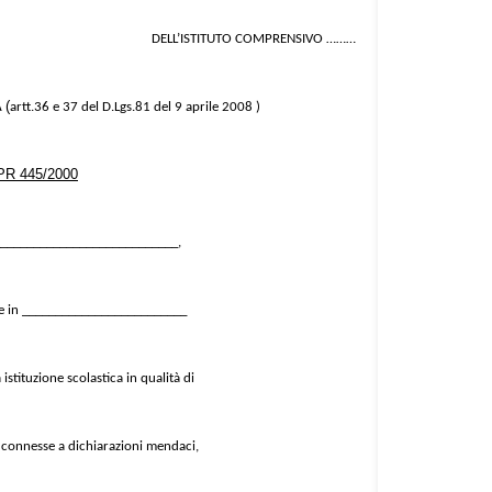
DELL’ISTITUTO COMPRENSIVO ………
 (
artt.36 e 37 del D.Lgs.81 del 9 aprile 2008 )
PR 445/2000
_____________________________,
te in _________________________
tituzione scolastica in qualità di
connesse a dichiarazioni mendaci,