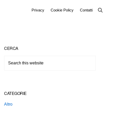
Show
Privacy
Cookie Policy
Contatti
Search
Primary
CERCA
Sidebar
Search
this
website
CATEGORIE
Altro