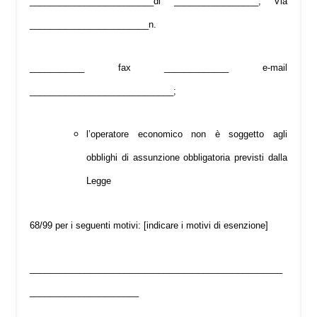
_________________________di _________________, Via
________________________n.
___________ fax _____________ e-mail
_____________________________;
l’operatore economico non è soggetto agli
obblighi di assunzione obbligatoria previsti dalla
Legge
68/99 per i seguenti motivi: [indicare i motivi di esenzione]
___________________________________________________
______________________