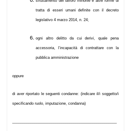
sfruttamento del lavoro minorile e altre forme di
tratta di esseri umani definite con il decreto
legislativo 4 marzo 2014, n. 24;
ogni altro delitto da cui derivi, quale pena
accessoria, l’incapacità di contrattare con la
pubblica amministrazione
oppure
di aver riportato le seguenti condanne: (indicare il/i soggetto/i
specificando ruolo, imputazione, condanna)
___________________________________________________
_______________________________