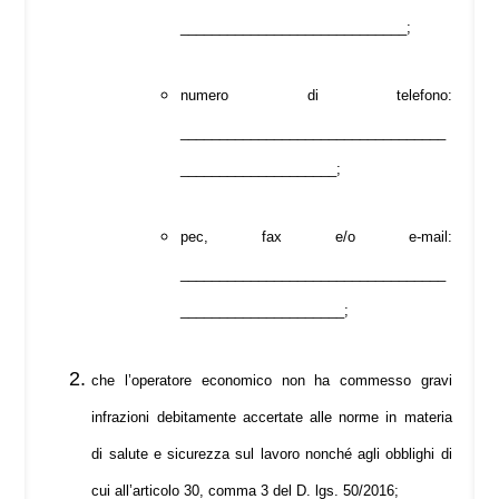
_____________________________;
numero di telefono:
__________________________________
____________________;
pec, fax e/o e-mail:
__________________________________
_____________________;
che l’operatore economico non ha commesso gravi
infrazioni debitamente accertate alle norme in materia
di salute e sicurezza sul lavoro nonché agli obblighi di
cui all’articolo 30, comma 3 del D. lgs. 50/2016;