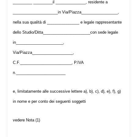
_________ _________il ______________, residente a
_____________________in Via/Piazza_________________,
nella sua qualità di _______________ e legale rappresentante
dello Studio/Ditta______________________con sede legale
in______________________,
Via/Piazza___________________,
C.F.________________________, P.IVA
n._______________________
e, limitatamente alle successive lettere a), b), c), d), e), f), g)
in nome e per conto dei seguenti soggetti
vedere Nota (1)