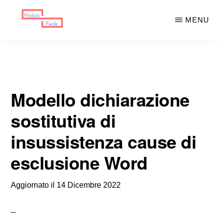
Skip
Skip
MENU
to
to
main
primary
MODULO
Moduli
FACILE
content
sidebar
Scaricabili
Modello dichiarazione
sostitutiva di
insussistenza cause di
esclusione Word
Aggiornato il
14 Dicembre 2022