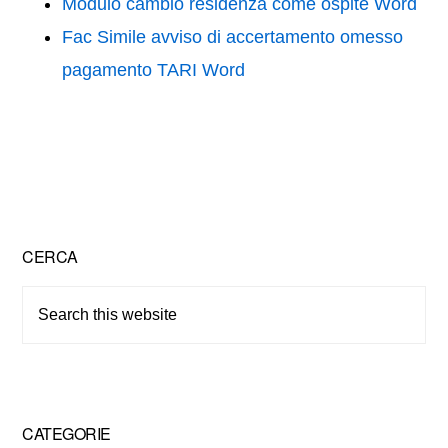
Modulo cambio residenza come ospite Word
Fac Simile avviso di accertamento omesso
pagamento TARI Word
Primary
CERCA
Sidebar
Search
this
website
CATEGORIE