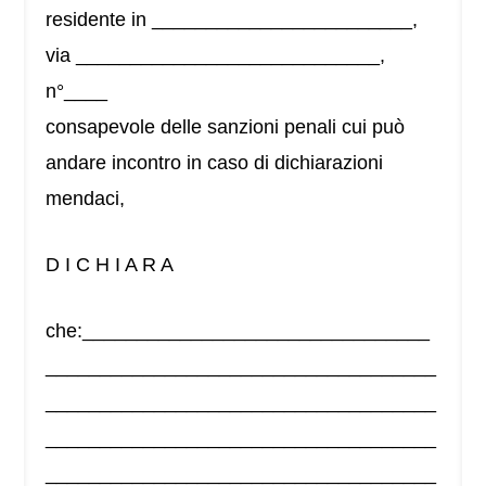
residente in ________________________,
via ____________________________,
n°____
consapevole delle sanzioni penali cui può
andare incontro in caso di dichiarazioni
mendaci,
D I C H I A R A
che:________________________________
____________________________________
____________________________________
____________________________________
____________________________________