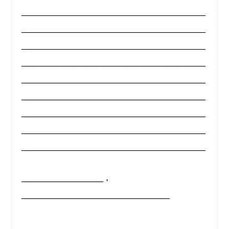
____________________________________
____________________________________
____________________________________
____________________________________
____________________________________
____________________________________
____________________________________
____________________________________
____________________________________
________________ ,
_____________________________