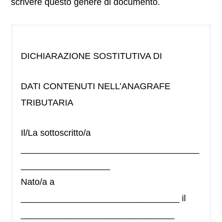
scrivere questo genere di documento.
DICHIARAZIONE SOSTITUTIVA DI
DATI CONTENUTI NELL’ANAGRAFE
TRIBUTARIA
Il/La sottoscritto/a
____________________________________
__________________
Nato/a a
________________________________ il
_______________________________