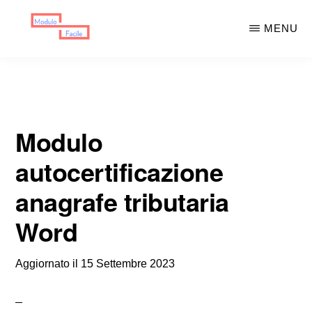
Skip
Skip
MENU
to
to
main
primary
MODULO
Moduli
FACILE
content
sidebar
Scaricabili
Modulo
autocertificazione
anagrafe tributaria
Word
Aggiornato il
15 Settembre 2023