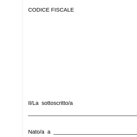
CODICE FISCALE
Il/La sottoscritto/a
___________________________________
Nato/a a ____________________________