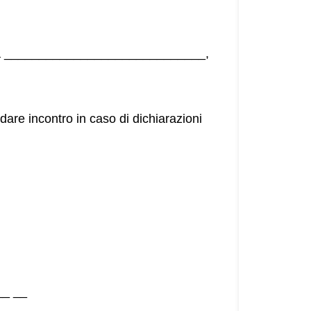
ia _____________________________,
are incontro in caso di dichiarazioni
__ __