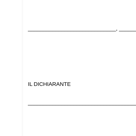
_____________________________, _____
IL DICHIARANTE
___________________________________