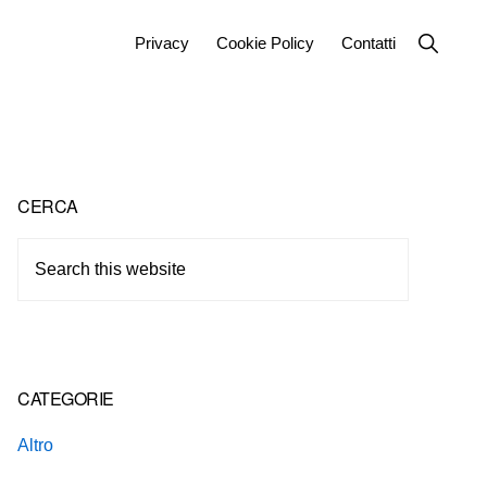
Show
Privacy
Cookie Policy
Contatti
Search
Primary
CERCA
Sidebar
Search
this
website
CATEGORIE
Altro