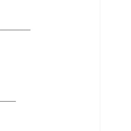
___________
______