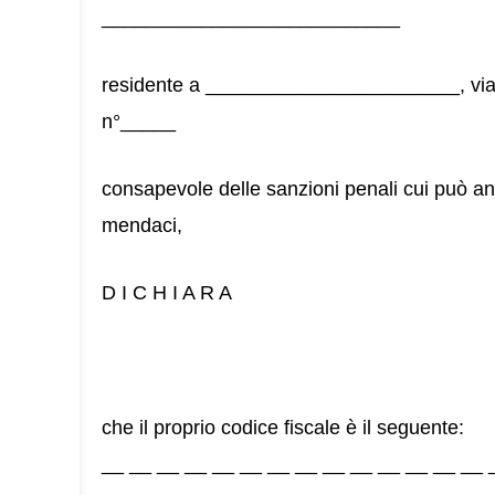
___________________________
residente a _______________________, v
n°_____
consapevole delle sanzioni penali cui può and
mendaci,
D I C H I A R A
che il proprio codice fiscale è il seguente:
__ __ __ __ __ __ __ __ __ __ __ __ __ __ 