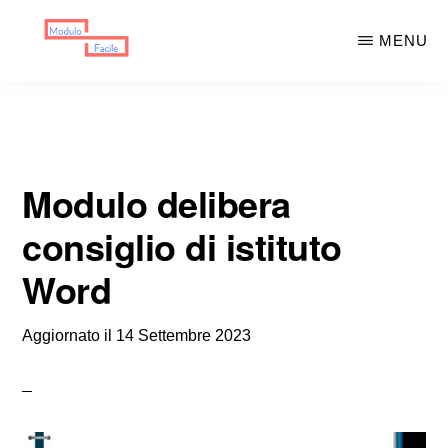
Skip
Skip
MENU
to
to
main
primary
MODULO
Moduli
FACILE
content
sidebar
Scaricabili
Modulo delibera
consiglio di istituto
Word
Aggiornato il
14 Settembre 2023