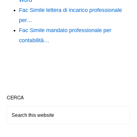
Word
Fac Simile lettera di incarico professionale
per…
Fac Simile mandato professionale per
contabilità…
Primary
CERCA
Sidebar
Search
this
website