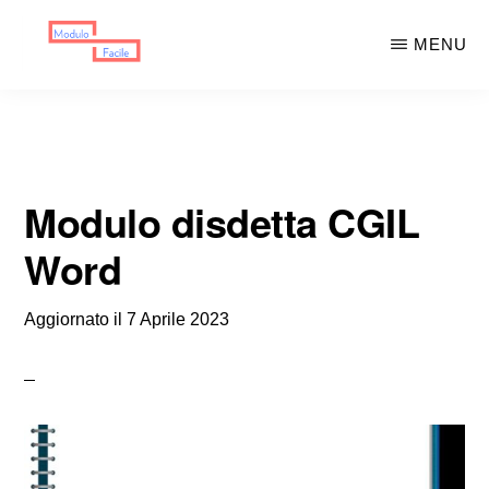
Skip
Skip
MENU
to
to
main
primary
MODULO
Moduli
FACILE
content
sidebar
Scaricabili
Modulo disdetta CGIL
Word
Aggiornato il
7 Aprile 2023