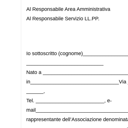
Al Responsabile Area Amministrativa
Al Responsabile Servizio LL.PP.
Io sottoscritto (cognome)______________
___________________________
Nato a _______________________________
in_______________________________Via 
______,
Tel. ________________________, e-
mail__________________________________
rappresentante dell’Associazione denominat