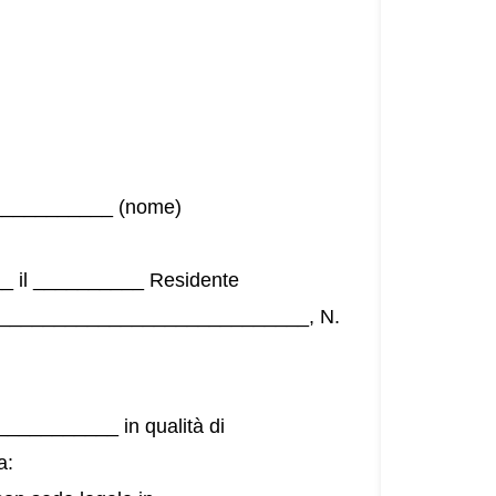
____________ (nome)
 il __________ Residente
____________________________, N.
_________ in qualità di
a: