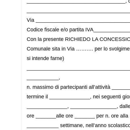
__________________________________, co
____________________________________
Via _________________________________
Codice fiscale e/o partita IVA__________
Con la presente RICHIEDO LA CONCESSION
Comunale sita in Via ………. per lo svolgimento
si intende farne)
___________________________________
___________,
n. massimo di partecipanti all’attività ____
termine il ______________, nei seguenti gio
______________, ________________, dalle 
ore _______alle ore _______ per n. ore alla 
___________ settimane, nell’anno scolastico i