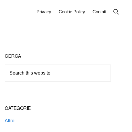
Show
Privacy
Cookie Policy
Contatti
Search
Primary
CERCA
Sidebar
Search
this
website
CATEGORIE
Altro