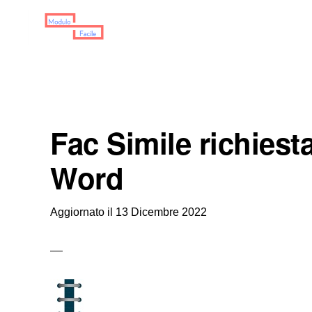
Skip
Skip
Skip
to
to
to
primary
main
primary
MODULO
Moduli
FACILE
navigation
content
sidebar
Scaricabili
Fac Simile richiesta
Word
Aggiornato il
13 Dicembre 2022