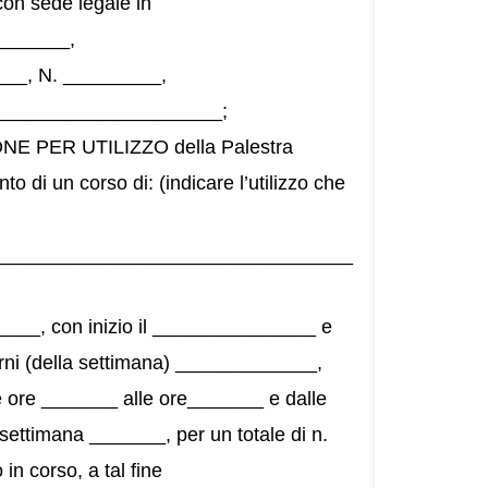
n sede legale in
______,
__, N. _________,
_______________________;
E PER UTILIZZO della Palestra
 di un corso di: (indicare l’utilizzo che
_________________________________
______, con inizio il _______________ e
rni (della settimana) _____________,
ore _______ alle ore_______ e dalle
settimana _______, per un totale di n.
n corso, a tal fine