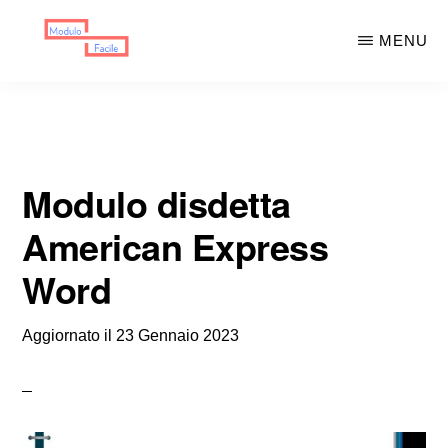
Skip
Skip
MENU
to
to
main
primary
MODULO
Moduli
FACILE
content
sidebar
Scaricabili
Modulo disdetta
American Express
Word
Aggiornato il
23 Gennaio 2023