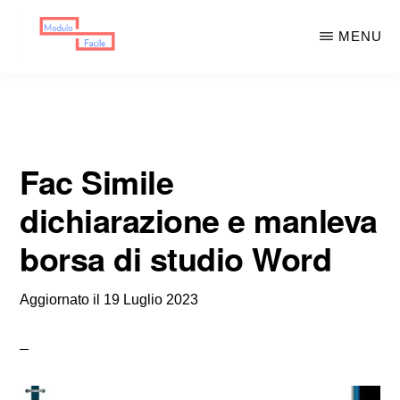
Skip
Skip
MENU
to
to
main
primary
MODULO
Moduli
FACILE
content
sidebar
Scaricabili
Fac Simile
dichiarazione e manleva
borsa di studio Word
Aggiornato il
19 Luglio 2023