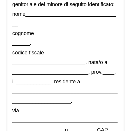
genitoriale del minore di seguito identificato:
nome_______________________________
__
cognome____________________________
______,
codice fiscale
_________________________, nata/o a
__________________________, prov.____,
il ____________, residente a
____________________________________
____________________,
via
____________________________________
_________________, n. ________, CAP