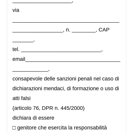
____________________,
via
____________________________________
_________________, n. ________, CAP
_______,
tel. ___________________________,
email________________________________
____________,
consapevole delle sanzioni penali nel caso di
dichiarazioni mendaci, di formazione o uso di
atti falsi
(articolo 76, DPR n. 445/2000)
dichiara di essere
□ genitore che esercita la responsabilità